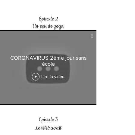
Episode 2
Un
peu
de yoga
CORONAVIRUS 2ème jour sans
école
Lire la vidéo
Episode 3
Le télétravail