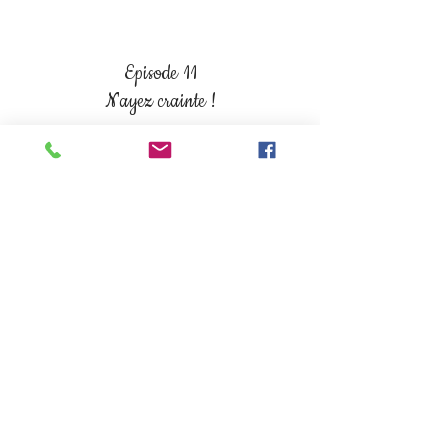
Episode 11
N'ayez crainte !
Episode 12
1h de promenade par jour