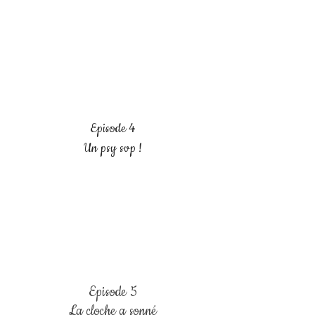
Episode 4
Un psy svp !
Episode 5
La cloche a sonné